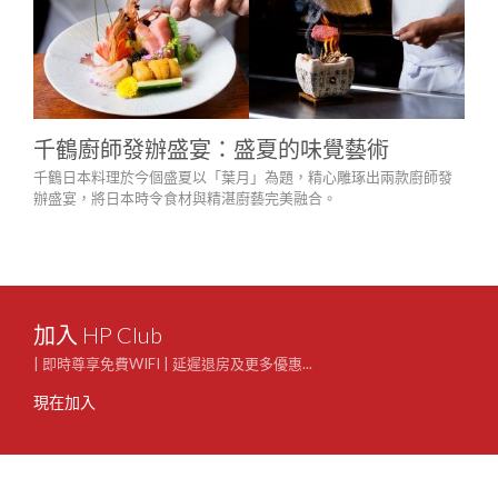
千鶴廚師發辦盛宴：盛夏的味覺藝術
「
千鶴日本料理於今個盛夏以「葉月」為題，精心雕琢出兩款廚師發
一場
辦盛宴，將日本時令食材與精湛廚藝完美融合。
場，
整個
加入 HP Club
| 即時尊享免費WIFI | 延遲退房及更多優惠...
現在加入