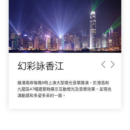
幻彩詠香江
prev
next
維港兩岸每晚8時上演大型燈光音樂匯演，於港島和
九龍區47幢建築物展示互動燈光及音樂效果，呈現充
滿動感和多姿多采的一面。