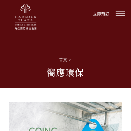
立即預訂
首頁
>
尋
嚮應環保
找
酒
店