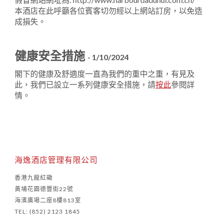
本酒店在此呼籲各位賓客切勿經以上網站訂房，以免造
成損失。
健康安全措施
- 1/10/2024
閣下的健康及舒適度一直為我們的重中之重，有見及
此，我們已設立一系列健康安全措施，請
按此
參閱詳
1
0
情。
1
海逸酒店管理有限公司
香港九龍紅磡
黃埔花園德豐街22號
海濱廣場二座8樓813室
TEL: (852) 2123 1845