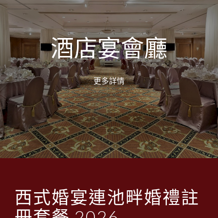
酒店宴會廳
更多詳情
西式婚宴連池畔婚禮註
冊套餐 2026