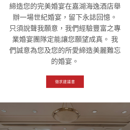
1
0
締造您的完美婚宴在嘉湖海逸酒店舉
1
辦一場世紀婚宴，留下永誌回憶。
只須說聲我願意，我們經驗豐富之專
業婚宴團隊定能讓您願望成真。 我
們誠意為您及您的所愛締造美麗難忘
的婚宴。
徵求建議書