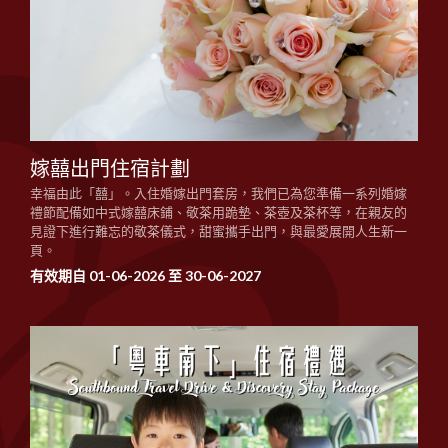
嫁囍出門住宿計劃
幸福由此「囍」。入住婚嫁出門套房，我們已為您準備一系列婚嫁
禮節配備如中式嫁囍床鋪、敬茶用跪墊、茶壺及茶杯等，在親友的
見證下進行難忘的敬茶儀式，甜蜜攜手出門，與最愛展開人生新一
頁。
有效期自 01-06-2026 至 30-06-2027