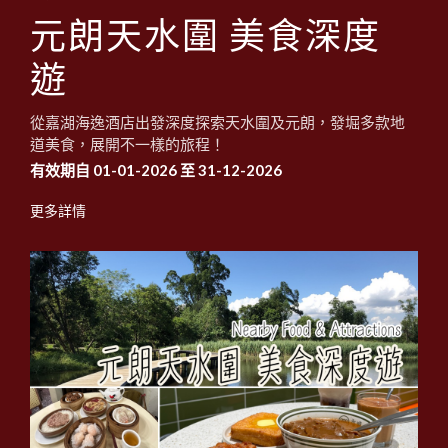
1
0
1
元朗天水圍 美食深度
遊
從嘉湖海逸酒店出發深度探索天水圍及元朗，發堀多款地
道美食，展開不一樣的旅程！
有效期自 01-01-2026 至 31-12-2026
更多詳情