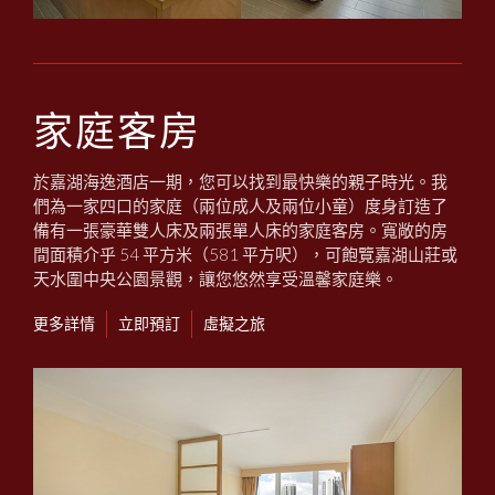
家庭客房
於嘉湖海逸酒店一期，您可以找到最快樂的親子時光。我
們為一家四口的家庭（兩位成人及兩位小童）度身訂造了
備有一張豪華雙人床及兩張單人床的家庭客房。寬敞的房
間面積介乎 54 平方米（581 平方呎），可飽覽嘉湖山莊或
天水圍中央公園景觀，讓您悠然享受溫馨家庭樂。​
更多詳情
立即預訂
虛擬之旅