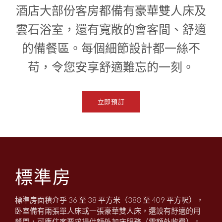
1
0
酒店大部份客房都備有豪華雙人床及
1
雲石浴室，還有寬敞的會客間、舒適
的備餐區。每個細節設計都一絲不
苟，令您安享舒適難忘的一刻。
立即預訂
標準房
標準房面積介乎 36 至 38 平方米（388 至 409 平方呎），
卧室備有兩張單人床或一張豪華雙人床，還設有舒適的用
餐間，可應住客要求提供額外加床服務（需額外收費）。