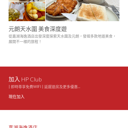
3-
元朗天水圍 美食深度遊
$1
從嘉湖海逸酒店出發深度探索天水圍及元朗，發堀多款地道美食，
鄰近
展開不一樣的旅程！
園及
留學
加入 HP Club
| 即時尊享免費WIFI | 延遲退房及更多優惠...
現在加入
嘉湖海逸酒店