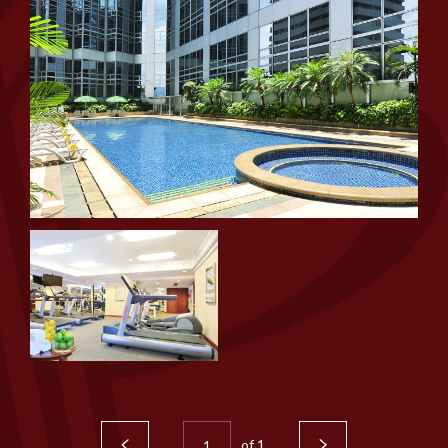
1
0
1
of
1