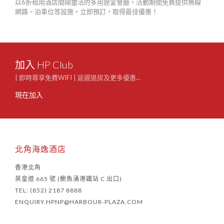
以6折租用酒店間隔靈活的多用途宴會廳，活動期間免費提供無線
起至
網路、泊車位等設施。立即預訂，取得最佳優惠！
費及
加入 HP Club
| 即時尊享免費WIFI | 延遲退房及更多優惠...
現在加入
北角海逸酒店
香港北角
英皇道 665 號 (鰂魚涌港鐵站 C 出口)
TEL: (852) 2187 8888
ENQUIRY.HPNP@HARBOUR-PLAZA.COM