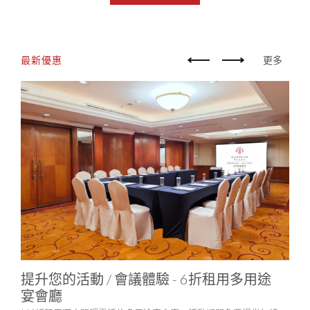
最新優惠
更多
提升您的活動 / 會議體驗 - 6折租用多用途
中
宴會廳
多款