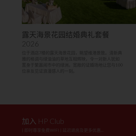
露天海景花园结婚典礼套餐
2026
位于酒店7楼的露天海景花园，眺望维港景致。清新典
雅的格调与绿油油的草地互相辉映，令一对新人犹如
置身于繁嚣闹市中的绿洲。宽敞的证婚场地让您与100
位亲友见证浪漫感人的一刻。​
加入 HP Club
| 即时尊享免费WIFI | 延迟退房及更多优惠...