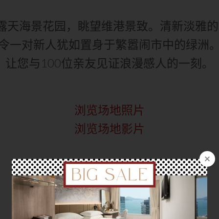
露天海景花园，眺望维港景致。清新淡雅
令一对新人犹如置身于繁嚣​闹市中的绿洲
让您与100位亲友见证浪漫感人的一刻。
浏览场地照片
浏览场地影片