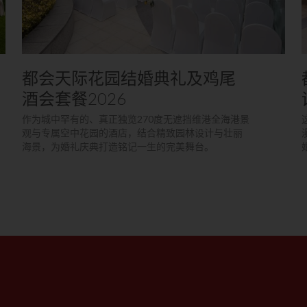
都会天际花园结婚典礼及鸡尾
酒会套餐2026
作为城中罕有的、真正独览270度无遮挡维港全海港景
观与专属空中花园的酒店，结合精致园林设计与壮丽
海景，为婚礼庆典打造铭记一生的完美舞台。