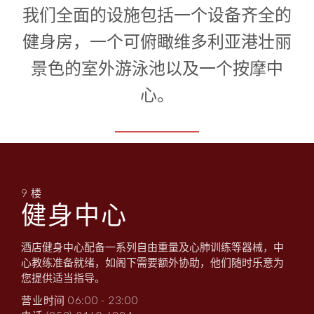
1
0
我们全面的设施包括一个设备齐全的
1
健身房，一个可俯瞰维多利亚港壮丽
景色的室外游泳池以及一个按摩中
心。
9 楼
健身中心
酒店健身中心配备一系列自由重量及心肺训练等器械，中
心教练准备就绪，如阁下需要额外协助，他们随时乐意为
您提供适当指导。
营业时间 06:00 - 23:00