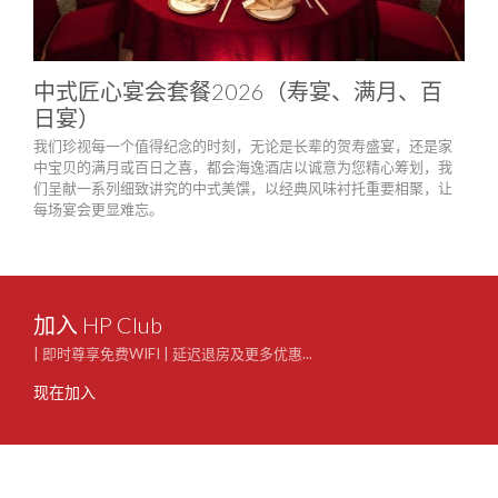
中式匠心宴会套餐2026（寿宴、满月、百
都
日宴）
都会
完美
我们珍视每一个值得纪念的时刻，无论是长辈的贺寿盛宴，还是家
中宝贝的满月或百日之喜，都会海逸酒店以诚意为您精心筹划，我
们呈献一系列细致讲究的中式美馔，以经典风味衬托重要相聚，让
每场宴会更显难忘。
加入 HP Club
| 即时尊享免费WIFI | 延迟退房及更多优惠...
现在加入