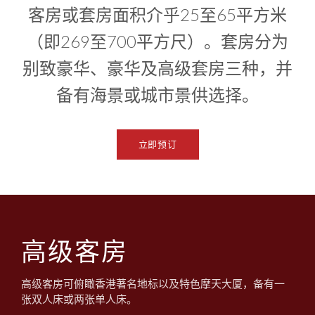
1
0
客房或套房面积介乎25至65平方米
1
（即269至700平方尺）。套房分为
别致豪华、豪华及高级套房三种，并
备有海景或城市景供选择。
立即预订
高级客房
高级客房可俯瞰香港著名地标以及特色摩天大厦，备有一
张双人床或两张单人床。