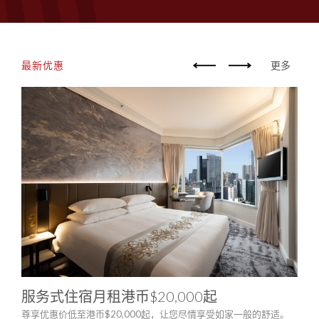
最新优惠
更多
服务式住宿月租港币$20,000起
「
尊享优惠价低至港币$20,000起，让您尽情享受如家一般的舒适。
于城