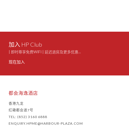
套房
烟花
夜晚
加入 HP Club
| 即时尊享免费WIFI | 延迟退房及更多优惠...
现在加入
都会海逸酒店
香港九龙
红磡都会道7号
TEL: (852) 3160 6888
ENQUIRY.HPME@HARBOUR-PLAZA.COM