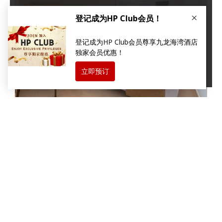
×
本网站使用Cookies以改善您的用户体验。如您继续浏览我
们的网站，即代表您同意我们的
隐私及 cookies 政策
。
继续浏览
服务式住宿月租港币$30,000起
中
尊享优惠价低至港币$30,000起，让您尽情享受如家一般的舒适。
​​
精彩
套房