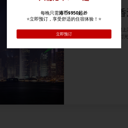
幻彩咏香
维港两岸每晚8时上
建筑物展示互动灯
面。