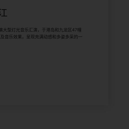
江
演大型灯光音乐汇演，于港岛和九龙区47幢
光及音乐效果，呈现充满动感和多姿多采的一