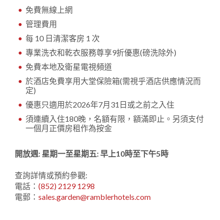
免費無線上網
管理費用
每 10 日清潔客房 1 次
專業洗衣和乾衣服務尊享9折優惠(磅洗除外)
免費本地及衛星電視頻道
於酒店免費享用大堂保險箱(需視乎酒店供應情況而
定)
優惠只適用於2026年7月31日或之前之入住
須連續入住180晚，名額有限，額滿即止。另須支付
一個月正價房租作為按金
開放週: 星期一至星期五: 早上10時至下午5時
查詢詳情或預約參觀:
電話：
(852) 2129 1298
電郵：
sales.garden@ramblerhotels.com