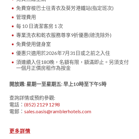
免費穿梭巴士往青衣及葵芳港鐵站(指定班次)
管理費用
每 10 日清潔客房 1 次
專業洗衣和乾衣服務尊享9折優惠(磅洗除外)
免費使用健身室
優惠只適用於2026年7月31日或之前之入住
須連續入住180晚，名額有限，額滿即止。另須支付
一個月正價房租作為按金
開放週: 星期一至星期五: 早上10時至下午5時
查詢詳情或預約參觀:
電話：
(852) 2129 1298
電郵：
sales.oasis@ramblerhotels.com
更多詳情