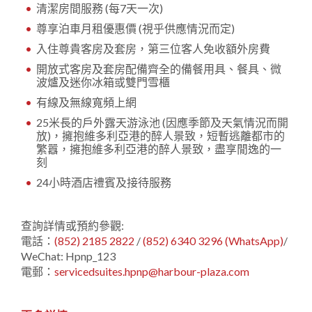
清潔房間服務 (每7天一次)
尊享泊車月租優惠價 (視乎供應情況而定)
入住尊貴客房及套房，第三位客人免收額外房費
開放式客房及套房配備齊全的備餐用具、餐具、微
波爐及迷你冰箱或雙門雪櫃
有線及無線寬頻上網
25米長的戶外露天游泳池 (因應季節及天氣情況而開
放)，擁抱維多利亞港的醉人景致，短暫逃離都市的
繁囂，擁抱維多利亞港的醉人景致，盡享閒逸的一
刻
24小時酒店禮賓及接待服務
查詢詳情或預約參觀:
電話：
(852) 2185 2822
/
(852) 6340 3296 (WhatsApp)
/
WeChat: Hpnp_123
電郵：
servicedsuites.hpnp@harbour-plaza.com