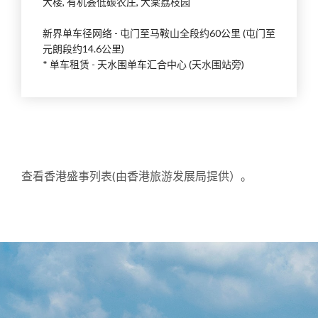
大楼, 有机荟低碳农庄, 大棠荔枝园
新界单车径网络 - 屯门至马鞍山全段约60公里 (屯门至
元朗段约14.6公里)
* 单车租赁 - 天水围单车汇合中心 (天水围站旁)
查看香港盛事列表(由香港旅游发展局提供）。