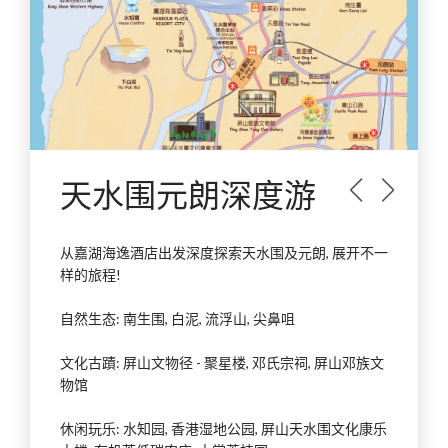
天水围元朗深度游
prev
next
从嘉湖海逸酒店出发深度探索天水围及元朗, 展开不一
样的旅程!
自然生态: 南生围, 白泥, 流浮山, 尖鼻咀
文化古蹟: 屏山文物径 - 聚星楼, 邓氏宗祠, 屏山邓族文
物馆
休闲玩乐: 水知园, 香港湿地公园, 屏山天水围文化康乐