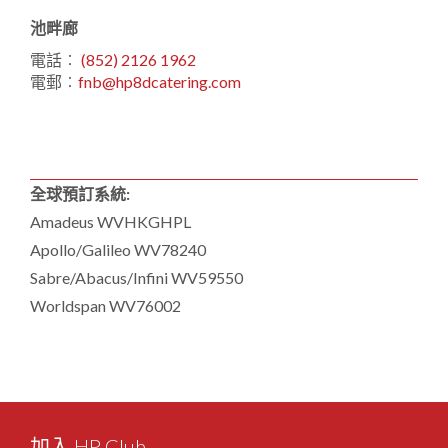
池畔廊
電話︰
(852) 2126 1962
電郵︰
fnb@hp8dcatering.com
全球預訂系統:
Amadeus WVHKGHPL
Apollo/Galileo WV78240
Sabre/Abacus/Infini WV59550
Worldspan WV76002
加入 HP Club