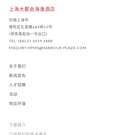
上海大都会海逸酒店
中国上海市
普陀区礼泉路689弄55号
(地铁真如站一号出口)
TEL: (86) 21 6019 3888
ENQUIRY.HPMS@HARBOUR-PLAZA.COM
关于我们
新闻发布
人才招聘
活动
响应环保
下载简介
订阅我们的电子通讯