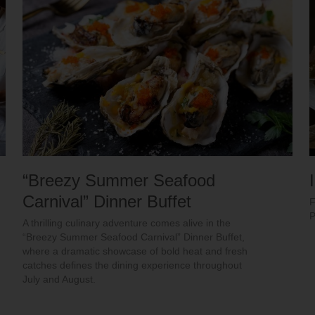
“Breezy Summer Seafood
Carnival” Dinner Buffet
F
P
A thrilling culinary adventure comes alive in the
“Breezy Summer Seafood Carnival” Dinner Buffet,
where a dramatic showcase of bold heat and fresh
catches defines the dining experience throughout
July and August.