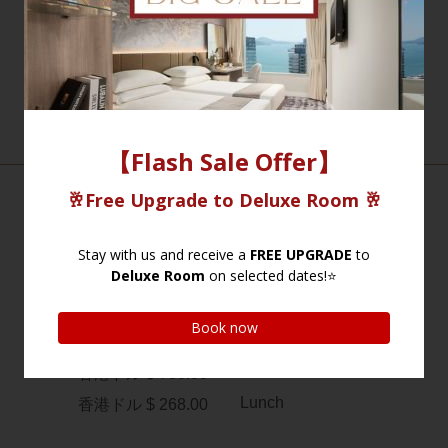
View Video
インフォメーション
ロケーション
香港ドル $ 158.00
電話
香港ドル $ 328.00
香港ドル $ 398.00
営業時間
香港ドル $ 780.00
Lunch
香港ドル $ 268.00