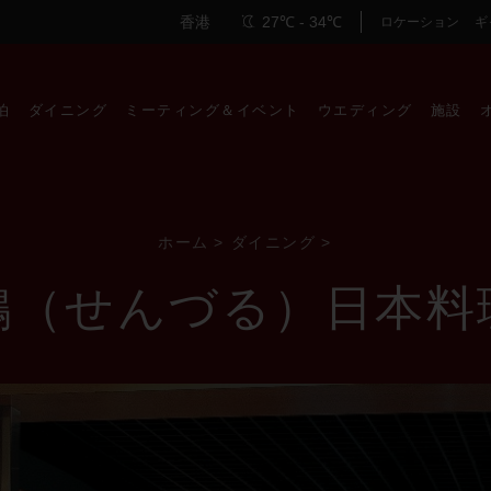
香港
9:47 AM
27℃ - 34℃
ロケーション
ギ
泊
ダイニング
ミーティング＆イベント
ウエディング
施設
ホーム
>
ダイニング
>
鶴（せんづる）日本料