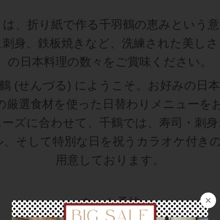
る) は、折り紙で作る千羽鶴の恵みという
に刺身、鉄板焼きなど、洗練された美しさ
の日本料理の数々をご賞味ください。
鶴 (せんづる) にようこそ。お好みの日
の厳選食材を使った日替わりメニューを
ニーズに合わせて、千鶴では、寿司・刺身
ル、そして特別な日を祝うカラオケ付きの
用意しております。
ネット予约