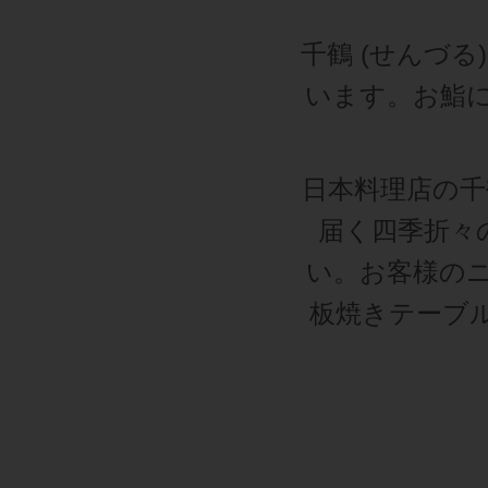
千鶴 (せんづ
います。お鮨
日本料理店の千
届く四季折々
い。お客様の
板焼きテーブ