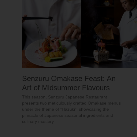
Senzuru Omakase Feast: An
Art of Midsummer Flavours
This season, Senzuru Japanese Restaurant
presents two meticulously crafted Omakase menus
under the theme of "Hazuki", showcasing the
pinnacle of Japanese seasonal ingredients and
culinary mastery.