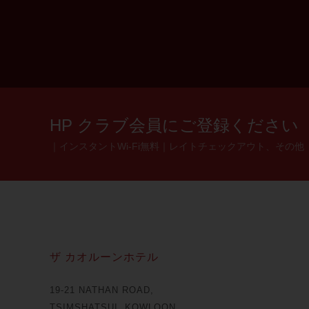
HP クラブ会員にご登録ください
｜インスタントWi-Fi無料｜レイトチェックアウト、その他
ザ カオルーンホテル
19-21 NATHAN ROAD,
TSIMSHATSUI, KOWLOON,