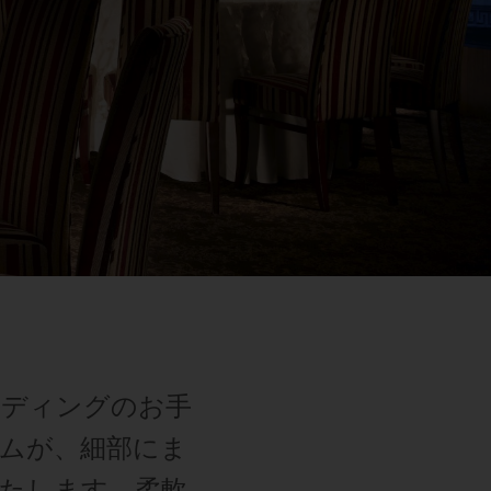
1
1
0
エディングのお手
ムが、細部にま
たします。柔軟