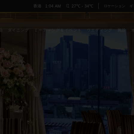
香港
1:04 AM
27℃ - 34℃
ロケーション
ギ
泊
ダイニング
ミーティング＆イベント
ウエディング
施設