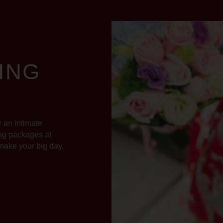
ING
 an intimate
ing packages at
 make your big day.