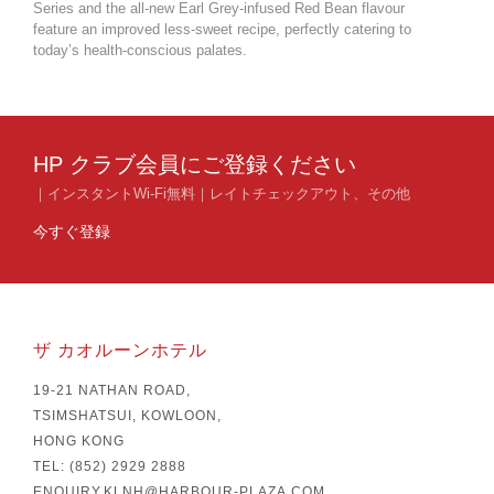
exper
Series and the all-new Earl Grey-infused Red Bean flavour
perf
feature an improved less-sweet recipe, perfectly catering to
today’s health-conscious palates.
HP クラブ会員にご登録ください
｜インスタントWi-Fi無料｜レイトチェックアウト、その他
今すぐ登録
ザ カオルーンホテル
19-21 NATHAN ROAD,
TSIMSHATSUI, KOWLOON,
HONG KONG
TEL: (852) 2929 2888
ENQUIRY.KLNH@HARBOUR-PLAZA.COM