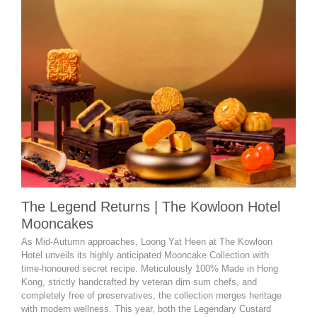
“Ne
The Legend Returns | The Kowloon Hotel
Buf
Mooncakes
As su
As Mid-Autumn approaches, Loong Yat Heen at The Kowloon
evoki
Hotel unveils its highly anticipated Mooncake Collection with
seas
time-honoured secret recipe. Meticulously 100% Made in Hong
lover
Kong, strictly handcrafted by veteran dim sum chefs, and
acros
completely free of preservatives, the collection merges heritage
serie
with modern wellness. This year, both the Legendary Custard