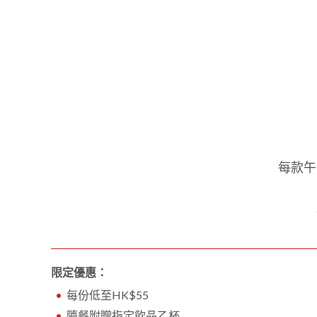
每款午
限定優惠：
每份低至HK$55
隨餐附贈指定飲品乙杯