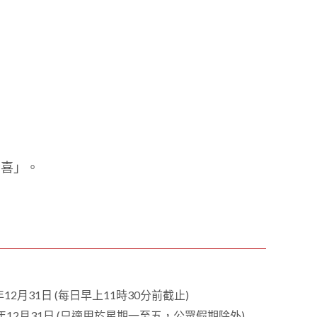
1
0
1
驚喜」。
。
12月31日 (每日早上11時30分前截止)
年12月31日 (只適用於星期一至五，公眾假期除外)