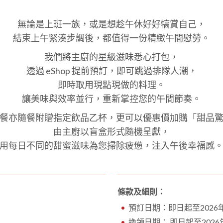
無論是上班一族，或是想趁午休好好犒賞自己，
結束上午緊湊步調後，都值得一份精緻午間慰勞。
我們將主廚的星級滋味悉心打包，
透過 eShop 提前預訂，即可跳過排隊人潮，
即時取用現點現做的料理。
讓美味與效率並行，重新掌控您的午間節奏。
餐亦隨餐附贈指定飲品乙杯，更可以優惠價加購「甜品
由主廚以盲盒形式隨機呈獻，
用每日不同的甜蜜滋味為您掃除疲憊，注入午後幸福感
條款及細則：
預訂日期：即日起至2026年
換領日期： 即日起至2026