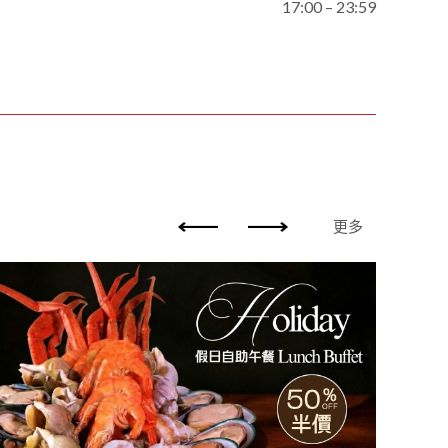
17:00 – 23:59
更多
半自
为您重
半自助
悠闲相