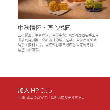
中秋情怀‧匠心悦圆
匠心悦圆，焕新登场。今年中秋，8度海逸酒店手工月
饼系列特别换上全新设计的尊贵包装。主厨团队延续
纯手工揉制工序，以细致心意呈献四款自家制月饼，
与您共庆团圆。
加入 HP Club
| 即时尊享免费WIFI | 延迟退房及更多优惠...