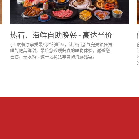
热石．海鲜自助晚餐 - 高达半价
于8度餐厅享受最纯粹的鲜味，让热石蒸气完美锁住海
鲜的肥美鲜甜，带给您返璞归真的味觉体验。诚邀您
莅临，无限畅享这一场极致丰盛的海鲜飨宴。