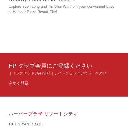
We
Explore Yuen Long and Tin Shui Wai from your convenient base
Close
at Harbour Plaza Resort City!
betw
the a
Servi
Kong 
stude
HP クラブ会員にご登録ください
｜インスタントWi-Fi無料｜レイトチェックアウト、その他
今すぐ登録
ハーバープラザ リゾートシティ
18 TIN YAN ROAD,