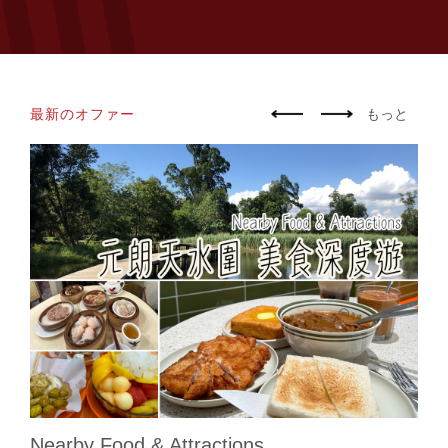
最新のオファー
もっと
3-1
Nearby Food & Attractions