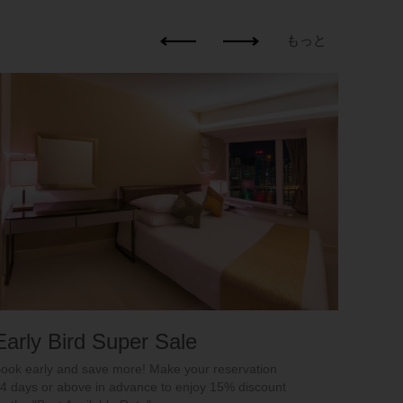
もっと
Last
Enjoy a
when yo
are ele
transfo
your jo
Early Bird Super Sale
ook early and save more! Make your reservation
4 days or above in advance to enjoy 15% discount