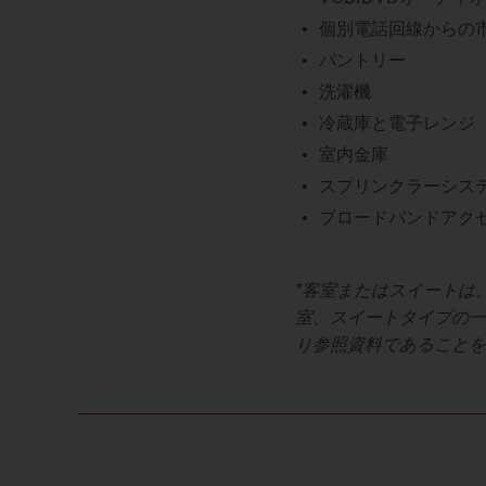
個別電話回線からの
パントリー
洗濯機
冷蔵庫と電子レンジ
室内金庫
スプリンクラーシス
ブロードバンドアク
*客室またはスイートは
室、スイートタイプの一
り参照資料であることを