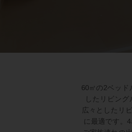
60㎡の2ベッ
したリビング
広々としたリ
に最適です。